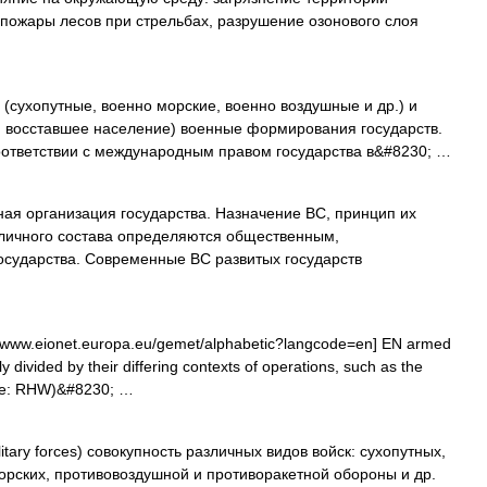
пожары лесов при стрельбах, разрушение озонового слоя
(сухопутные, военно морские, военно воздушные и др.) и
и восставшее население) военные формирования государств.
соответствии с международным правом государства в&#8230; …
ая организация государства. Назначение ВС, принцип их
 личного состава определяются общественным,
осударства. Современные ВС развитых государств
/www.eionet.europa.eu/gemet/alphabetic?langcode=en] EN armed
lly divided by their differing contexts of operations, such as the
urce: RHW)&#8230; …
itary forces) совокупность различных видов войск: сухопутных,
орских, противовоздушной и противоракетной обороны и др.