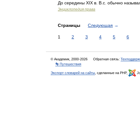
До середины XIX в. В.с. обычно назыв
Энциклопедия права
Страницы
Следующая
→
1
2
3
4
5
6
© Академик, 2000-2026
Обратная связь:
Техподдерж
👣 Путешествия
Экспорт словарей на сайты
, сделанные на PHP,
Jo