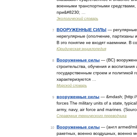
военными транспортными средствами, 
при&#8230; …
Экологический словарь
ВООРУЖЕННЫЕ СИЛЫ
— регулярные 
7
нерегулярные (ополчение, партизаны 
В это понятие не входят наемники. В 
Юридическая энциклопедия
Вооруженные силы
— (ВС) вооруженн
8
строительства, обучения и воспитания
государственным строем и политикой г
характеризуются …
Морской словарь
вооруженные силы
— &mdash; [http:/
9
forces The military units of a state, typica
army, navy, air force and marines. (So
Справочник технического переводчика
Вооруженные силы
— (англ armed/mil
10
ракетных, военно воздушных, военно м