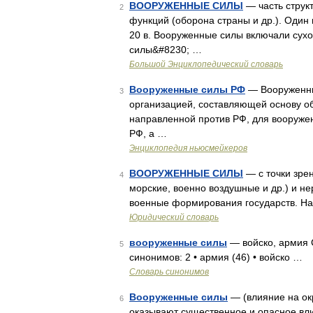
ВООРУЖЕННЫЕ СИЛЫ
— часть струк
2
функций (оборона страны и др.). Один
20 в. Вооруженные силы включали су
силы&#8230; …
Большой Энциклопедический словарь
Вооруженные силы РФ
— Вооруженны
3
организацией, составляющей основу о
направленной против РФ, для вооруже
РФ, а …
Энциклопедия ньюсмейкеров
ВООРУЖЕННЫЕ СИЛЫ
— с точки зре
4
морские, военно воздушные и др.) и н
военные формирования государств. Нае
Юридический словарь
вооруженные силы
— войско, армия 
5
синонимов: 2 • армия (46) • войско …
Словарь синонимов
Вооруженные силы
— (влияние на ок
6
оказывают существенное и опасное вл