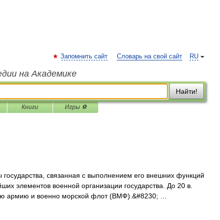
Запомнить сайт
Словарь на свой сайт
RU
едии на Академике
Найти!
Книги
Игры ⚽
ы государства, связанная с выполнением его внешних функций
йших элементов военной организации государства. До 20 в.
ую армию и военно морской флот (ВМФ).&#8230; …