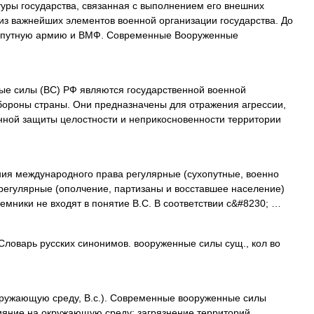
туры государства, связанная с выполнением его внешних
 из важнейших элементов военной организации государства. До
хопутную армию и ВМФ. Современные Вооруженные
е силы (ВС) РФ являются государственной военной
бороны страны. Они предназначены для отражения агрессии,
нной защиты целостности и неприкосновенности территории
ния международного права регулярные (сухопутные, военно
ерегулярные (ополчение, партизаны и восставшее население)
мники не входят в понятие B.C. В соответствии с&#8230; …
Словарь русских синонимов. вооруженные силы сущ., кол во
ружающую среду, В.с.). Современные вооруженные силы
ияние на окружающую среду: загрязнение территорий