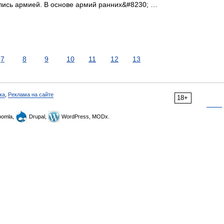
ались армией. В основе армий ранних&#8230; …
7
8
9
10
11
12
13
ка
,
Реклама на сайте
18+
omla,
Drupal,
WordPress, MODx.